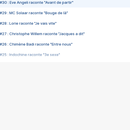
#30 : Eve Angeli raconte "Avant de partir"
#29 : MC Solaar raconte "Bouge de là"
28 : Lorie raconte "Je vais vite"
#27 : Christophe Willem raconte "Jacques a dit"
#26 : Chimène Badi raconte "Entre nous"
#25 : Indochine raconte "3e sexe"
#24 : Zaho raconte "C'est chelou"
#23 : Patrick Bruel raconte "Au café des délices"
#22 : Kyo raconte "Le chemin"
#21 : Nolwenn Leroy raconte "Cassé"
#20 : Patrick Hernandez raconte "Born to be alive"
#19 : Lorie raconte "Près de moi"
#18 : Michael Jones raconte "A nos actes manqués" (avec Jean-Jacque