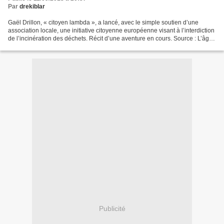
Par
drekiblar
Gaël Drillon, « citoyen lambda », a lancé, avec le simple soutien d’une
association locale, une initiative citoyenne européenne visant à l’interdiction
de l’incinération des déchets. Récit d’une aventure en cours. Source : L’âge
de faire n° 78 • septembre...
Publicité