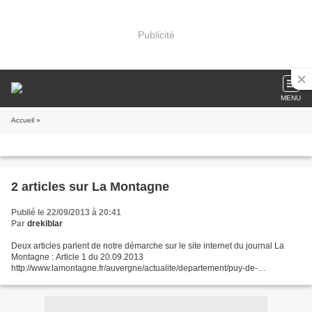
Publicité
MENU
Accueil
»
2 articles sur La Montagne
Publié le 22/09/2013 à 20:41
Par
drekiblar
Deux articles parlent de notre démarche sur le site internet du journal La
Montagne : Article 1 du 20.09.2013
http://www.lamontagne.fr/auvergne/actualite/departement/puy-de-
dome/clermont-ferrand/2013/09/20/petition-pour-une-gestion-responsable-
des-dechets-et-contre-lincineration-1698673.html...