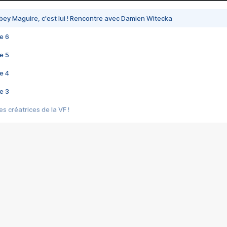
bey Maguire, c'est lui ! Rencontre avec Damien Witecka
e 6
e 5
e 4
e 3
s créatrices de la VF !
e 2
e 1
e Mektoub My Love arrive enfin ! Rencontre avec Shaïn Boumedine et Sal
i : après Toni en famille
elle réalise le bouleversant Dites lui que je l'aime
ais ! Rencontre autour de Vie privée de Rebecca Zlotowski