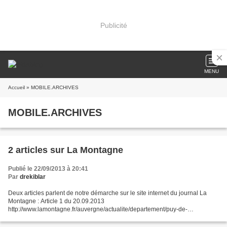
Publicité
MENU
Accueil
» MOBILE.ARCHIVES
MOBILE.ARCHIVES
2 articles sur La Montagne
Publié le 22/09/2013 à 20:41
Par
drekiblar
Deux articles parlent de notre démarche sur le site internet du journal La
Montagne : Article 1 du 20.09.2013
http://www.lamontagne.fr/auvergne/actualite/departement/puy-de-
dome/clermont-ferrand/2013/09/20/petition-pour-une-gestion-responsable-
des-dechets-et-contre-lincineration-1698673.html...