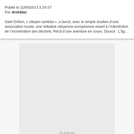
Publié le 11/09/2013 à 20:57
Par
drekiblar
Gaël Drillon, « citoyen lambda », a lancé, avec le simple soutien d’une
association locale, une initiative citoyenne européenne visant à l’interdiction
de l’incinération des déchets. Récit d’une aventure en cours. Source : L’âge
de faire n° 78 • septembre...
Publicité