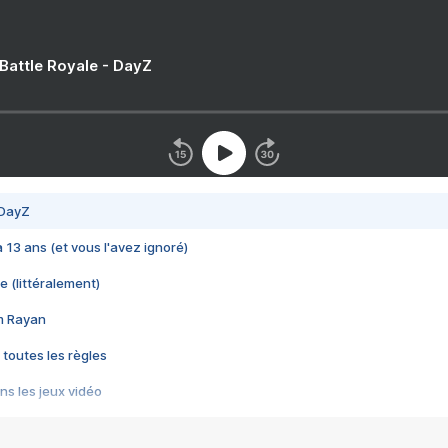
 Battle Royale - DayZ
 DayZ
 a 13 ans (et vous l'avez ignoré)
e (littéralement)
im Rayan
 toutes les règles
s les jeux vidéo
us choquant de Rockstar ? - Le scandale BULLY