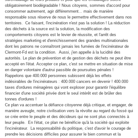
obligatoirement biodégradable ! Nous citoyens, sommes d'accord pour
consommer autrement, agir différemment... mais de manière
responsable sous réserve de nous le permettre effectivement dans nos
territoires.
Ce faisant, l'incinération n'est pas la solution ! La réduction
des déchets à la source est la solution, la modification des
comportements citoyens est le levier de réussite, et l'arrêt des
stratégies marketing et d'enrichissement des grandes multinationales
dont les patrons ne connaîtront jamais les fumées de l'incinérateur de
Clermont-Fd est la condition.
Aussi, j'en appelle à la lucidité des
autorités. Le plan de prévention et de gestion des déchets ne peut être
accepté en l'état. Accepter ce plan, c'est se mettre en situation de mise
en danger volontaire d'autrui passible de poursuites pénales !
Rappelons que 400.000 personnes subissent déjà les effets
indésirables de l'incinérateurs : 400.000 cancers en devenir ! 400.000
taxes d'ordures ménagères qui vont exploser pour garantir l'équilibre
financier d'une société privée dont le seul intérêt est de brûler des
tonnes d'ordures !
Ce plan va accentuer la défiance citoyenne déjà critique, et engager, de
manière aveugle, notre civilisation vers la révolte au regard du fossé qui
se crée entre le peuple et des décideurs qui ne sont plus connectés à
leur peuple.
En l'état, ce plan ne bénéficie qu'à la société qui exploite
l'incinérateur.
La responsabilité du politique, c'est d'avoir le courage de
prendre les décisions difficiles pour assurer le bien commun et la